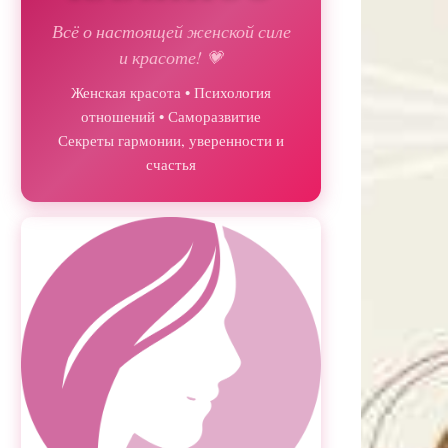
Всё о настоящей женской силе
и красоте! 💗
Женская красота • Психология
отношений • Саморазвитие
Секреты гармонии, уверенности и
счастья