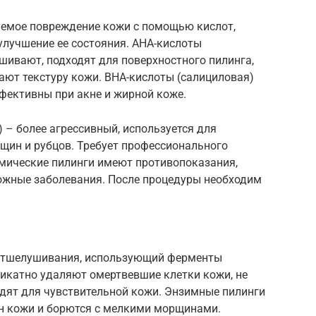
уемое повреждение кожи с помощью кислот,
улучшение ее состояния. AHA-кислоты
шивают, подходят для поверхностного пилинга,
ют текстуру кожи. BHA-кислоты (салициловая)
фективны при акне и жирной коже.
 – более агрессивный, используется для
щин и рубцов. Требует профессионального
имические пилинги имеют противопоказания,
ожные заболевания. После процедуры необходим
 отшелушивания, использующий ферменты
ликатно удаляют омертвевшие клетки кожи, не
дят для чувствительной кожи. Энзимные пилинги
н кожи и борются с мелкими морщинами.