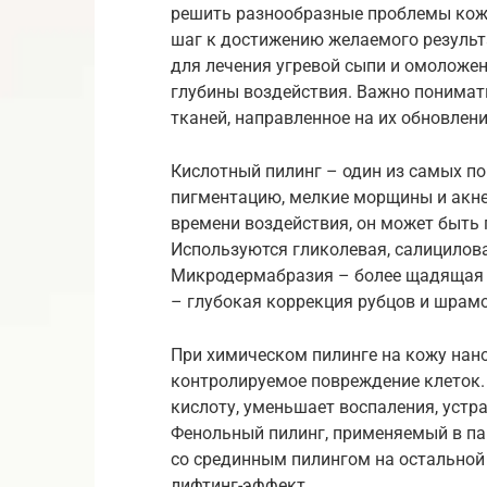
решить разнообразные проблемы кожи
шаг к достижению желаемого результ
для лечения угревой сыпи и омоложен
глубины воздействия. Важно понимать
тканей, направленное на их обновлени
Кислотный пилинг – один из самых п
пигментацию, мелкие морщины и акне
времени воздействия, он может быть 
Используются гликолевая, салицилова
Микродермабразия – более щадящая 
– глубокая коррекция рубцов и шрамо
При химическом пилинге на кожу нан
контролируемое повреждение клеток.
кислоту, уменьшает воспаления, устр
Фенольный пилинг, применяемый в па
со срединным пилингом на остальной
лифтинг-эффект.