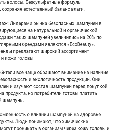
ать волосы. Безсульфатные формулы
 сохраняя естественный баланс влаги.
даж: Лидерами рынка безопасных шампуней в
изирующиеся на натуральной и органической
родажи таких шампуней увеличились на 20% по
улярными брендами являются «EcoBeauty»,
ти бренды предлагают широкий ассортимент
 и кожи головы.
ебители все чаще обращают внимание на наличие
езопасность и экологичность продукции. Они
лей и изучают состав шампуней перед покупкой.
а продукта, но потребители готовы платить
й шампунь.
домленность о влиянии шампуней на здоровье
одукты. Люди понимают, что химические
могут проникать в организм через кожу головы и