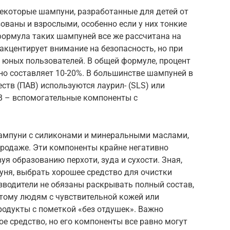
Некоторые шампуни, разработанные для детей от
зованы и взрослыми, особенно если у них тонкие
формула таких шампуней все же рассчитана на
акцентирует внимание на безопасность, но при
 юных пользователей. В общей формуле, процент
 составляет 10-20%. В большинстве шампуней в
ств (ПАВ) используются лаурил- (SLS) или
АВ – вспомогательные компоненты с
ампуни с силиконами и минеральными маслами,
продаже. Эти компоненты крайне негативно
я образованию перхоти, зуда и сухости. Зная,
пуня, выбрать хорошее средство для очистки
зводители не обязаны раскрывать полный состав,
этому людям с чувствительной кожей или
родукты с пометкой «без отдушек». Важно
е средство, но его компоненты все равно могут