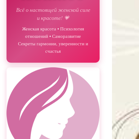
Всё о настоящей женской силе
и красоте! 💗
Женская красота • Психология
отношений • Саморазвитие
Секреты гармонии, уверенности и
счастья