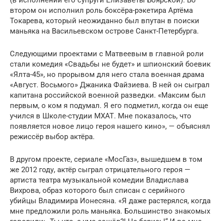
(в исполнении его супруги Елизаветы Боярской). Во
втором он исполнил роль боксёра-рэкетира Артёма
Токарева, который неожиданно был впутан в поиски
маньяка на Васильевском острове Санкт-Петербурга.
Следующими проектами с Матвеевым в главной роли
стали комедия «Свадьбы не будет» и шпионский боевик
«Ялта-45», но прорывом для него стала военная драма
«Август. Восьмого» Джаника Файзиева. В ней он сыграл
капитана российской военной разведки. «Максим был
первым, о ком я подумал. Я его подметил, когда он еще
учился в Школе-студии МХАТ. Мне показалось, что
появляется новое лицо героя нашего кино», — объяснял
режиссёр выбор актёра.
В другом проекте, сериале «МосГаз», вышедшем в том
же 2012 году, актёр сыграл отрицательного героя —
артиста театра музыкальной комедии Владислава
Вихрова, образ которого был списан с серийного
убийцы Владимира Ионесяна. «Я даже растерялся, когда
мне предложили роль маньяка. Большинство знакомых