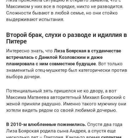
Лиза прояснила ситуацию и открыто заявила, что с
Максимом у них все в порядке, никто не разводится.
Сложности бывают в любой семье, но они стойко
выдерживают испытания.
Второй брак, слухи о разводе и идиллия в
Питере
Интересно знать, что
Лиза Боярская в студенчестве
встречалась с Данилой Козловским и даже
планировала с ним совместное будущее
. Вот только
знаменитый отец-мушкетер был категорически против
выбора дочери.
Потенциальный зять пришелся не ко двору, а вот
Максима Матвеева авторитетный Михаил Боярский с
женой приняли радушно. Именно такого мужчину они
хотели видеть рядом со своей любимой дочерью.
В 2010-м влюбленные поженились.
Спустя два года
Лиза Боярская родила сына Андрея, а спустя еще
несколько лет – Григория. Какое-то время
супругам