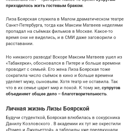
приходилось жить гостевым браком
.
Лиза Боярская служила в Малом драматическом театре
Санкт-Петербурга, тогда как Максим Матвеев неделями
пропадал на съёмках фильмов в Москве. Какое-то
время они не виделись, и в СМИ даже заговорили о
расставании.
Но никакого развода! Вскоре Максим Матвеев ушел из
«Табакерки», обосновался в Питере и больше времени
проводит с семьей. Его жена Лиза Боярская тоже
сократила число съёмок в кино и больше времени
уделяет мужу, сыновьям. Хотя театр не оставила. Так
что в их семье царит мир и покой. К тому же,
супругов
объединяет общее дело – благотворительность
.
Личная жизнь Лизы Боярской
Будучи студенткой, Боярская влюбилась в сокурсника
Данилу Козловского . В академии их тут же окрестили
«Ромео и Джульеттой», а таблоиды уже предвкушали