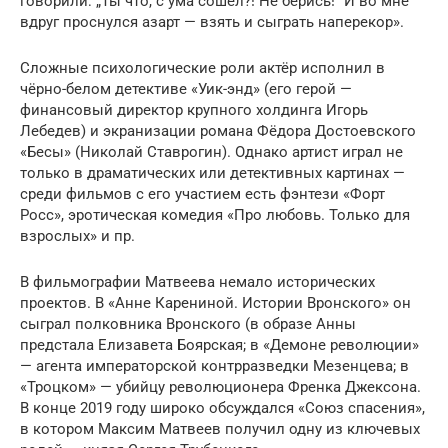
говорили: „Ты что, с ума сошёл?! Не берись!“ И во мне
вдруг проснулся азарт — взять и сыграть наперекор».
Сложные психологические роли актёр исполнил в
чёрно-белом детективе «Уик-энд» (его герой —
финансовый директор крупного холдинга Игорь
Лебедев) и экранизации романа Фёдора Достоевского
«Бесы» (Николай Ставрогин). Однако артист играл не
только в драматических или детективных картинах —
среди фильмов с его участием есть фэнтези «Форт
Росс», эротическая комедия «Про любовь. Только для
взрослых» и пр.
В фильмографии Матвеева немало исторических
проектов. В «Анне Карениной. Истории Вронского» он
сыграл полковника Вронского (в образе Анны
предстала Елизавета Боярская; в «Демоне революции»
— агента императорской контрразведки Мезенцева; в
«Троцком» — убийцу революционера Френка Джексона.
В конце 2019 году широко обсуждался «Союз спасения»,
в котором Максим Матвеев получил одну из ключевых