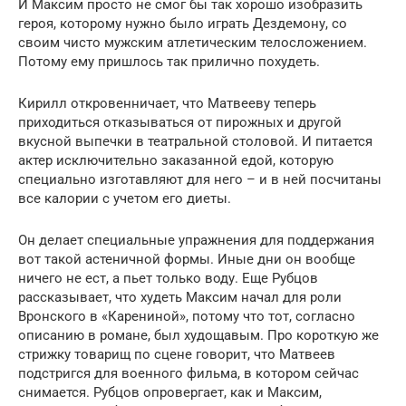
И Максим просто не смог бы так хорошо изобразить
героя, которому нужно было играть Дездемону, со
своим чисто мужским атлетическим телосложением.
Потому ему пришлось так прилично похудеть.
Кирилл откровенничает, что Матвееву теперь
приходиться отказываться от пирожных и другой
вкусной выпечки в театральной столовой. И питается
актер исключительно заказанной едой, которую
специально изготавляют для него – и в ней посчитаны
все калории с учетом его диеты.
Он делает специальные упражнения для поддержания
вот такой астеничной формы. Иные дни он вообще
ничего не ест, а пьет только воду. Еще Рубцов
рассказывает, что худеть Максим начал для роли
Вронского в «Карениной», потому что тот, согласно
описанию в романе, был худощавым. Про короткую же
стрижку товарищ по сцене говорит, что Матвеев
подстригся для военного фильма, в котором сейчас
снимается. Рубцов опровергает, как и Максим,