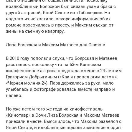
свои отношения от общественности, поскольку
возлюбленный Боярской был связан узами брака с
другой актрисой, Яной Сексте из «Табакерки». Но
надолго их не хватило, вскоре информация об их
романе просочилась в прессу, и Максим съехал от
жены на съемную квартиру.
Лиза Боярская и Максим Матвеев для Glamour
В 2010 году поползли слухи, что Боярская и Матвеев
расстались, поскольку что на 63-м Каннском
кинофестивале актриса предстала вместе с 24-летним
Григорием Добрыгиным («Как я провел этим летом»,
«Черная молния-2»). Пара держалась за руки, мило
улыбалась и фотографировалась вместе направо и
налево.
Но уже летом того же года на кинофестиваль
«Кинотавр» в Сочи Лиза Боярская и Максим Матвеев
приехали вместе. Выяснилось, что Максим развелся с
Яной Сексте, и влюбленные подали заявление в один