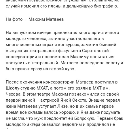
академии государственной службы им. Столыпина, но
случай изменил его планы и дальнейшую биографию.
На фото — Максим Матвеев
На выпускном вечере привлекательного артистичного
молодого человека, активно участвовавшего в
многочисленных играх и конкурсах, заметил бывший
выпускник театрального факультета Саратовской
консерватории и посоветовал Максиму попытаться
поступить в театральный. Матвеев последовал совету и
был принят сразу на второй курс.
После окончания консерватории Матвеев поступил в
Школу-студию МХАТ, а потом его взяли в МХТ им.
Чехова. В этом театре Максим познакомился со своей
первой женой – актрисой Яной Сексте. Внешне первая
жена Матвеева уступает Лизе, но в их семье первое
время все складывалось хорошо, и Яна даже подумать
не могла, что муж предпочтет ей Боярскую. Первый брак
молодого актера оказался недолгим и продлился не