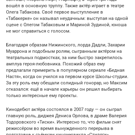
вошёл в основную труппу. Также актёр играет в театре
Олега Табакова. Своё первое выступление в
«Табакерке» он называл неудачным: выступая на одной
сцене с Олегом Табаковым и Мариной Зудиной, юноша
не мог справиться с голосом.
Благодаря образам Нижинского, лорда Дадли, Захарии
Муаррона и подобным ролям, сыгранным актёром на
театральных подмостках, за ним быстро закрепилось
амплуа героя-любовника. Похожий образ ему
предлагали примерить в популярном сериале «Бедная
Настя», когда он учился на первом курсе Школы-студии.
За эту роль ему обещали солидный гонорар, но Максим
отказался: ещё в начале карьеры он решил выбирать
только интересные ему проекты.
Кинодебют актёра состоялся в 2007 году — он сыграл
главную роль, диджея Дениса Орлова, в драме Валерия
Тодоровского «Тиски». Интересно то, что фильм снят
режиссёром во время вынужденного перерыва в
подготовке к съёмкам киномюзикла «Стиляги».