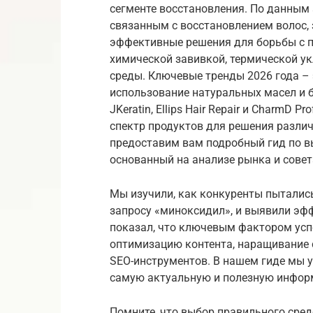
сегменте восстановления. По данным а
связанным с восстановлением волос,
эффективные решения для борьбы с 
химической завивкой, термической 
среды. Ключевые тренды 2026 года – 
использование натуральных масел и б
JKeratin, Ellips Hair Repair и CharmD 
спектр продуктов для решения различ
предоставим вам подробный гид по в
основанный на анализе рынка и совет
Мы изучили, как конкуренты пыталис
запросу «миноксидил», и выявили эф
показал, что ключевым фактором ус
оптимизацию контента, наращивание
SEO-инструментов. В нашем гиде мы у
самую актуальную и полезную инфор
Помните, что выбор правильного сре