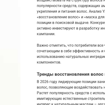
воздействовать на структуру волоса 
популярности средств, содержащих а
укрепления и питания волос. Анализ Y
«восстановление волос» и «маска дл
позиции в поисковой выдаче. Конкуре
активно инвестируют в разработку и
кампании.
Важно отметить, что потребители все
сочетающим в себе эффективность и б
использованию натуральных ингредие
компонентов.
Тренды восстановления волос 
В 2026 году лидирующие позиции зан
волос, позволяющее воздействовать 
Растет популярность средств с испол
имитирующих естественные строител
интерес к натуральным маслам – арга