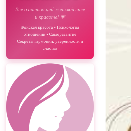
Всё о настоящей женской силе
и красоте! 💗
Женская красота • Психология
отношений • Саморазвитие
Секреты гармонии, уверенности и
счастья