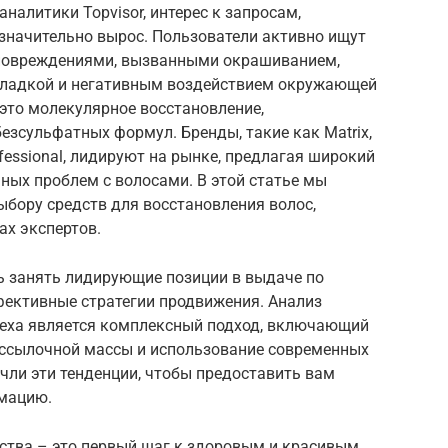
налитики Topvisor, интерес к запросам,
 значительно вырос. Пользователи активно ищут
повреждениями, вызванными окрашиванием,
укладкой и негативным воздействием окружающей
это молекулярное восстановление,
езсульфатных формул. Бренды, такие как Matrix,
Professional, лидируют на рынке, предлагая широкий
ных проблем с волосами. В этой статье мы
ыбору средств для восстановления волос,
ах экспертов.
ь занять лидирующие позиции в выдаче по
фективные стратегии продвижения. Анализ
пеха является комплексный подход, включающий
 ссылочной массы и использование современных
чли эти тенденции, чтобы предоставить вам
мацию.
дства – это первый шаг к здоровым и красивым