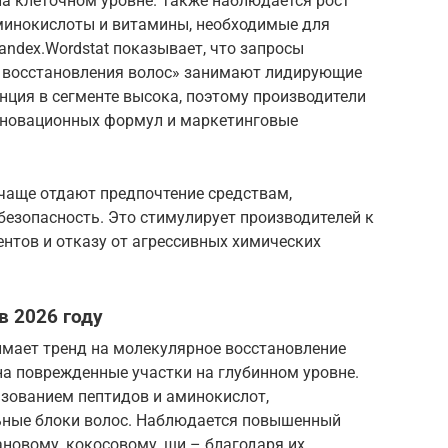
на клеточном уровне. Также наблюдается рост
минокислоты и витамины, необходимые для
andex.Wordstat показывает, что запросы
я восстановления волос» занимают лидирующие
нция в сегменте высока, поэтому производители
нновационных формул и маркетинговые
 чаще отдают предпочтение средствам,
езопасность. Это стимулирует производителей к
нтов и отказу от агрессивных химических
в 2026 году
имает тренд на молекулярное восстановление
на поврежденные участки на глубинном уровне.
ьзованием пептидов и аминокислот,
ьные блоки волос. Наблюдается повышенный
новому, кокосовому, ши – благодаря их