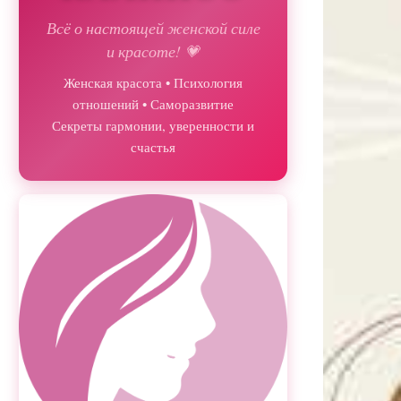
Всё о настоящей женской силе
и красоте! 💗
Женская красота • Психология
отношений • Саморазвитие
Секреты гармонии, уверенности и
счастья