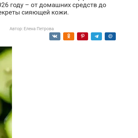
026 году – от домашних средств до
екреты сияющей кожи.
а
Автор:
Елена Петрова